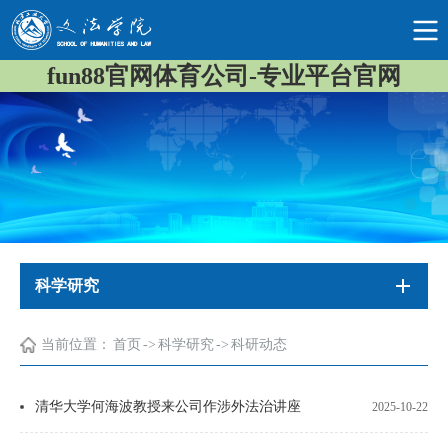
fun88官网体育公司-专业平台官网
科学研究
当前位置：
首页
->
科学研究
->
科研动态
清华大学何海波教授来公司作涉外法治讲座
2025-10-22