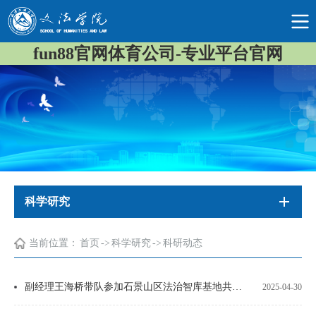
fun88官网体育公司-专业平台官网
科学研究
当前位置：
首页
->
科学研究
->
科研动态
副经理王海桥带队参加石景山区法治智库基地共建联席会
2025-04-30